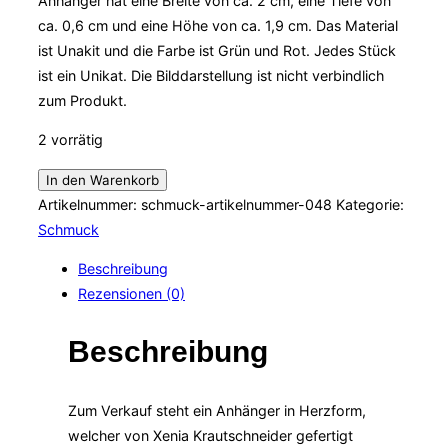
Anhänger hat eine Breite von ca. 2 cm, eine Tiefe von
ca. 0,6 cm und eine Höhe von ca. 1,9 cm. Das Material
ist Unakit und die Farbe ist Grün und Rot. Jedes Stück
ist ein Unikat. Die Bilddarstellung ist nicht verbindlich
zum Produkt.
2 vorrätig
Anhänger
In den Warenkorb
in
Artikelnummer:
schmuck-artikelnummer-048
Kategorie:
Form
Schmuck
eines
Beschreibung
Herz
Rezensionen (0)
aus
Unakit
Beschreibung
Menge
Zum Verkauf steht ein Anhänger in Herzform,
welcher von Xenia Krautschneider gefertigt