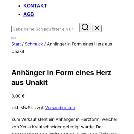
KONTAKT
AGB
Suchen
nach:
Seitenleiste
Start
/
Schmuck
/ Anhänger in Form eines Herz aus
&
Navigation
Unakit
umschalten
Anhänger in Form eines Herz
aus Unakit
8,00
€
inkl. MwSt.
zzgl.
Versandkosten
Zum Verkauf steht ein Anhänger in Herzform, welcher
von Xenia Krautschneider gefertigt wurde. Der