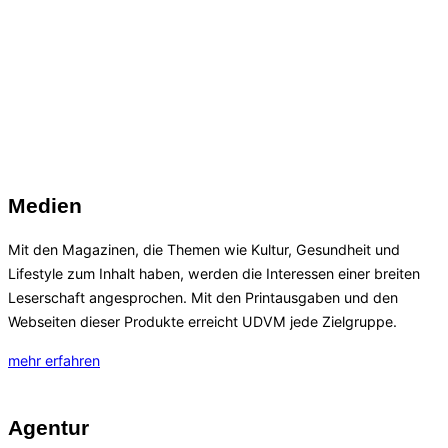
&
UDVM GmbH
Navigation
umschalten
Medienvielfalt für Südhessen – Ulrich Diehl Verlag und
Medienservice GmbH
IHR MEDIENPARTNER
Zum
Medien
Inhalt
scrollen
Mit den Magazinen, die Themen wie Kultur, Gesundheit und
Lifestyle zum Inhalt haben, werden die Interessen einer breiten
Leserschaft angesprochen. Mit den Printausgaben und den
Webseiten dieser Produkte erreicht UDVM jede Zielgruppe.
mehr erfahren
Agentur