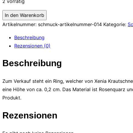
2 vorrätig
Ring
In den Warenkorb
aus
Artikelnummer:
schmuck-artikelnummer-014
Kategorie:
S
Rosenquarz
Beschreibung
Menge
Rezensionen (0)
Beschreibung
Zum Verkauf steht ein Ring, welcher von Xenia Krautschne
eine Höhe von ca. 0,2 cm. Das Material ist Rosenquarz und 
Produkt.
Rezensionen