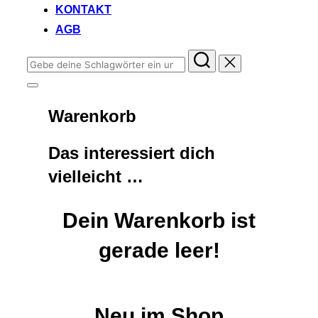
KONTAKT
AGB
Suchen
nach:
Seitenleiste
&
Warenkorb
Navigation
umschalten
Das interessiert dich
vielleicht …
Dein Warenkorb ist
gerade leer!
Neu im Shop