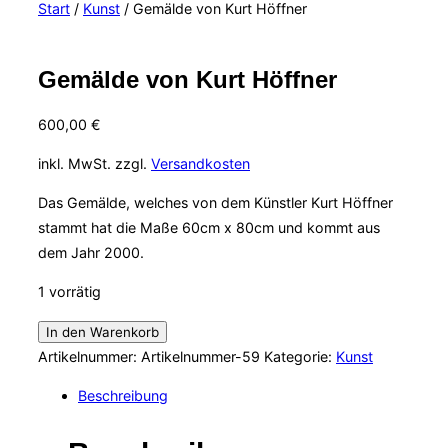
Start
/
Kunst
/ Gemälde von Kurt Höffner
&
Navigation
umschalten
Gemälde von Kurt Höffner
600,00
€
inkl. MwSt.
zzgl.
Versandkosten
Das Gemälde, welches von dem Künstler Kurt Höffner
stammt hat die Maße 60cm x 80cm und kommt aus
dem Jahr 2000.
1 vorrätig
Gemälde
In den Warenkorb
von
Artikelnummer:
Artikelnummer-59
Kategorie:
Kunst
Kurt
Beschreibung
Höffner
Menge