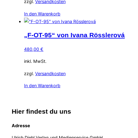
zzgl.
Versandkosten
In den Warenkorb
„F-OT-95“ von Ivana Rösslerová
480,00
€
inkl. MwSt.
zzgl.
Versandkosten
In den Warenkorb
Hier findest du uns
Adresse
Ulrich Diehl Verlag und Medienservice GmbH