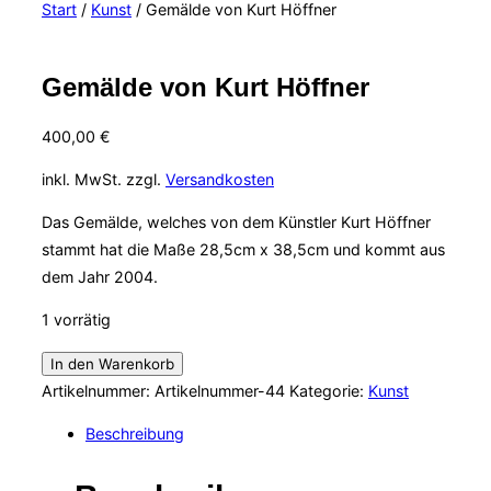
Start
/
Kunst
/ Gemälde von Kurt Höffner
&
Navigation
umschalten
Gemälde von Kurt Höffner
400,00
€
inkl. MwSt.
zzgl.
Versandkosten
Das Gemälde, welches von dem Künstler Kurt Höffner
stammt hat die Maße 28,5cm x 38,5cm und kommt aus
dem Jahr 2004.
1 vorrätig
Gemälde
In den Warenkorb
von
Artikelnummer:
Artikelnummer-44
Kategorie:
Kunst
Kurt
Beschreibung
Höffner
Menge