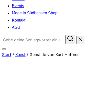
Events
Made in Südhessen Shop
Kontakt
AGB
Suchen
nach:
Seitenleiste
Start
/
Kunst
/ Gemälde von Kurt Höffner
&
Navigation
umschalten