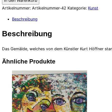
In den Warenkorb
von
Artikelnummer:
Artikelnummer-42
Kategorie:
Kunst
Kurt
Beschreibung
Höffner
Menge
Beschreibung
Das Gemälde, welches von dem Künstler Kurt Höffner s
Ähnliche Produkte