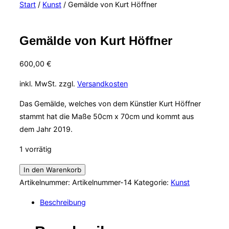
Start
/
Kunst
/ Gemälde von Kurt Höffner
&
Navigation
umschalten
Gemälde von Kurt Höffner
600,00
€
inkl. MwSt.
zzgl.
Versandkosten
Das Gemälde, welches von dem Künstler Kurt Höffner
stammt hat die Maße 50cm x 70cm und kommt aus
dem Jahr 2019.
1 vorrätig
Gemälde
In den Warenkorb
von
Artikelnummer:
Artikelnummer-14
Kategorie:
Kunst
Kurt
Beschreibung
Höffner
Menge