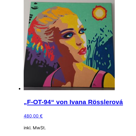
„F-OT-94“ von Ivana Rösslerová
480,00
€
inkl. MwSt.