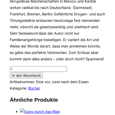
Skrupellose Machenschaften in Mexico und Karibik
wirken radikal bis nach Deutschland. (Darmstadt,
Frankfurt, Bremen, Berlin) Gefährliche Drogen- und auch
Tötungsdelikte erstaunen heutzutage fast niemanden
mehr, obwohl sie gesetzeswidrig und unethisch sind.
Sehr fantasievoll lässt der Autor nicht nur
Familienangehörige beseitigen. Er variiert die Art und
Weise der Morde derart, dass man annehmen könnte,
es gäbe das perfekte Verbrechen. Zum Schluss aber
kommt dann alles anders – oder doch nicht? Spannend!
Eine
vor,
In den Warenkorb
zwei
Artikelnummer:
Eine vor, zwei nach dem Essen
nach
Kategorie:
Bücher
dem
Ähnliche Produkte
Essen.
Menge