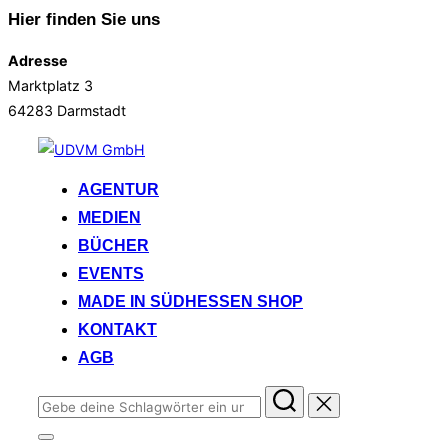
Hier finden Sie uns
Adresse
Marktplatz 3
64283 Darmstadt
Zum
Inhalt
AGENTUR
springen
MEDIEN
BÜCHER
EVENTS
MADE IN SÜDHESSEN SHOP
KONTAKT
AGB
Suchen
nach:
Seitenleiste