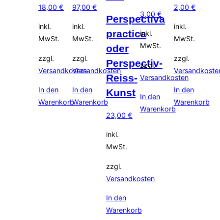
18,00
€
97,00
€
2,00
€
3,00
€
Perspectiva
inkl.
inkl.
inkl.
practica
inkl.
MwSt.
MwSt.
MwSt.
MwSt.
oder
zzgl.
zzgl.
zzgl.
Perspectiv-
zzgl.
Versandkosten
Versandkosten
Versandkoste
Reiss-
Versandkosten
In den
In den
In den
Kunst
In den
Warenkorb
Warenkorb
Warenkorb
Warenkorb
23,00
€
inkl.
MwSt.
zzgl.
Versandkosten
In den
Warenkorb