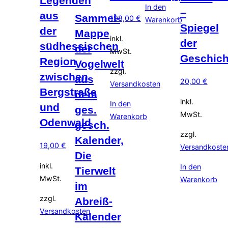
Legenden
In den
–
aus
Sammel-
198,00
€
Warenkorb
Spiegel
der
Mappe
inkl.
der
südhessischen
der
MwSt.
Geschich
Region
Vogelwelt
zzgl.
zwischen
aus
20,00
€
Versandkosten
Bergstraße
dem
inkl.
In den
und
ges.
MwSt.
Warenkorb
Odenwald
gesch.
zzgl.
Kalender,
19,00
€
Versandkoste
Die
inkl.
In den
Tierwelt
MwSt.
Warenkorb
im
zzgl.
Abreiß-
Versandkosten
Kalender