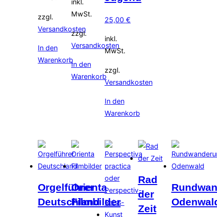
inkl.
MwSt.
zzgl.
25,00
€
Versandkosten
zzgl.
inkl.
Versandkosten
In den
MwSt.
Warenkorb
In den
zzgl.
Warenkorb
Versandkosten
In den
Warenkorb
Rad
Orgelführer
Orienta
Rundwan
der
Deutschland
Filmbilder
Odenwal
Zeit