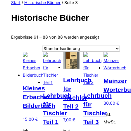
Start
/
Historische Bücher
/ Seite 3
&
Navigation
umschalten
Historische Bücher
Ergebnisse 61 – 88 von 88 werden angezeigt
Lehrbuch
Mainzer
Kleines
für
Wörterb
Lehrbuch
Lehrbuch
Erbacher
Tischler
30,00
€
für
für
Bilderbuch
Teil 2
Tischler
Tischler
inkl.
15,00
€
7,00
€
Teil 1
Teil 3
MwSt.
inkl.