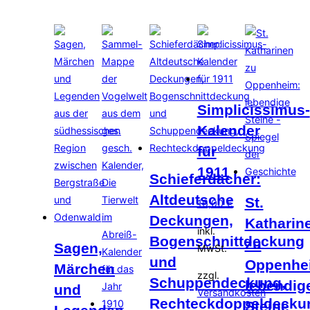
Simplicissimus-
Kalender
für
1911
Schieferdächer:
Altdeutsche
St.
16,00
€
Deckungen,
Katharin
inkl.
Bogenschnittdeckung
zu
Sagen,
MwSt.
und
Oppenhe
Märchen
zzgl.
Schuppendeckung,
lebendig
und
Versandkosten
Rechteckdoppeldecku
Steine