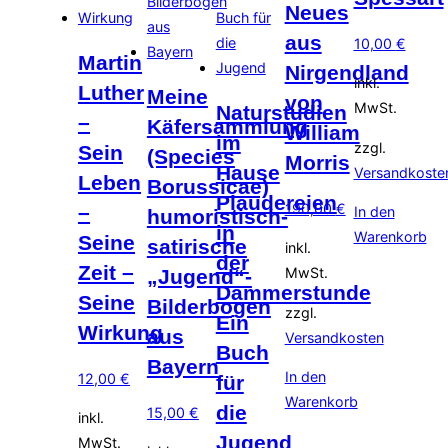
Neues
aus
10,00
€
Martin
Nirgendland
inkl.
Luther
Meine
von
MwSt.
Naturstudien
–
Käfersammlung
William
im
zzgl.
Sein
(Species
Morris
Hause
Versandkoste
Leben
Borussicae)
Plaudereien
190,00
€
–
In den
humoristisch-
in
Warenkorb
Seine
satirische
inkl.
der
Zeit –
MwSt.
„Jugend“-
Dämmerstunde
Seine
Bilderbogen
zzgl.
Ein
Wirkung
aus
Versandkosten
Buch
Bayern
In den
12,00
€
für
Warenkorb
die
15,00
€
inkl.
Jugend
MwSt.