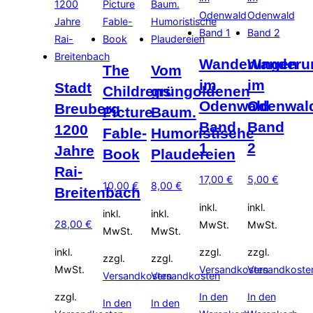
Wanderungen
Wanderu
The
Vom
im
im
Stadt
Childrens
grüngoldenen
Odenwald
Odenwal
Breuberg
Picture
Baum.
Band
Band
1200
Fable-
Humoristische
1
2
Jahre
Book
Plaudereien
Rai-
17,00
€
5,00
€
10,00
€
8,00
€
Breitenbach
inkl.
inkl.
inkl.
inkl.
28,00
€
MwSt.
MwSt.
MwSt.
MwSt.
inkl.
zzgl.
zzgl.
zzgl.
zzgl.
MwSt.
Versandkosten
Versandkoste
Versandkosten
Versandkosten
zzgl.
In den
In den
In den
In den