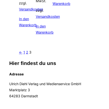
MwSt.
zzgl.
Warenkorb
Versandkosten
zzgl.
Versandkosten
In den
Warenkorb
In den
Warenkorb
←
1
2
3
Hier findest du uns
Adresse
Ulrich Diehl Verlag und Medienservice GmbH
Marktplatz 3
64283 Darmstadt