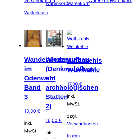
Versandkosten
Warenkorb
Warenkorb
Warenkorb
Warenkorb
Weiterlesen
Wanderungen
Wiederaufbau
Wolfskehls
im
(Denkmalpflege
Weinkehle
Odenwald
an
17,00
€
Band
archäologischen
3
Stätten
inkl.
MwSt.
2)
10,00
€
zzgl.
16,00
€
inkl.
Versandkosten
MwSt.
inkl.
In den